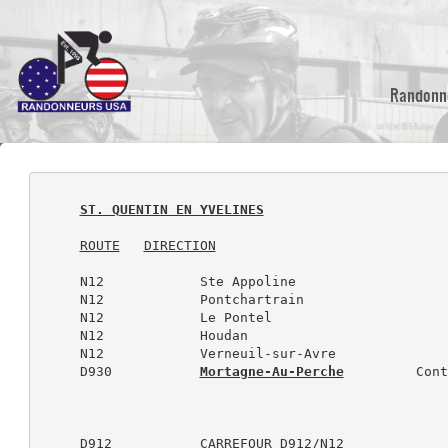
Skip
to
main
content
Randonn
ST. QUENTIN EN YVELINES
ROUTE
DIRECTION
     N12            Ste Appoline

     N12            Pontchartrain

     N12            Le Pontel

     N12            Houdan

     N12            Verneuil-sur-Avre

     D930           
Mortagne-Au-Perche
         Cont
     D912           CARREFOUR D912/N12
