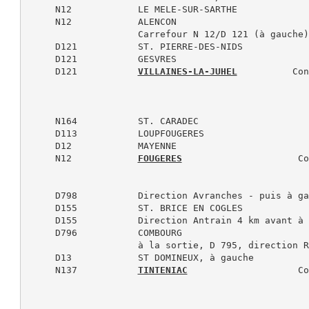
     N12            LE MELE-SUR-SARTHE

     N12            ALENCON

                    Carrefour N 12/D 121 (à gauche)

     D121           ST. PIERRE-DES-NIDS

     D121           GESVRES

     D121           
VILLAINES-LA-JUHEL
          Con
     N164           ST. CARADEC

     D113           LOUPFOUGERES

     D12            MAYENNE

     N12            
FOUGERES
                     Co
     D798           Direction Avranches - puis à ga
     D155           ST. BRICE EN COGLES

     D155           Direction Antrain 4 km avant à 
     D796           COMBOURG

                    à la sortie, D 795, direction R
     D13            ST DOMINEUX, à gauche

     N137           
TINTENIAC
                    Co