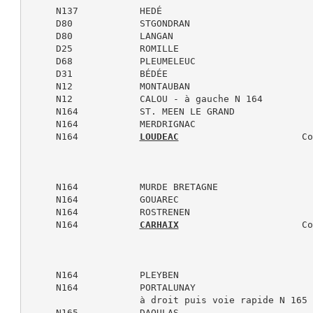
     N137           HEDÉ

     D80            STGONDRAN

     D80            LANGAN

     D25            ROMILLE

     D68            PLEUMELEUC

     D31            BÉDÉE

     N12            MONTAUBAN

     N12            CALOU - à gauche N 164

     N164           ST. MEEN LE GRAND

     N164           MERDRIGNAC

     N164           
LOUDEAC
                      Co
     N164           MURDE BRETAGNE

     N164           GOUAREC

     N164           ROSTRENEN

     N164           
CARHAIX
                      Co
     N164           PLEYBEN

     N164           PORTALUNAY

                    à droit puis voie rapide N 165

     N165           DAOULAS
